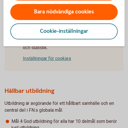
framtiden ger deltagarna värdefull kompetens i ett
framtida arbetsliv
Bara nödvändiga cookies
Cookie-inställningar
För att se detta innehåll behöver du först
godkänna cookies för Funktioner, prestanda
och statistik.
Inställningar för cookies
Hållbar utbildning
Utbildning är avgörande för ett hållbart samhälle och en
central del i FN:s globala mål.
Mål 4 God utbildning för alla har 10 delmål som berör
just utbildning