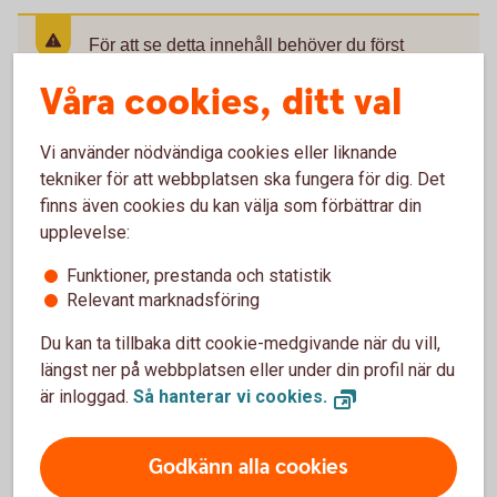
För att se detta innehåll behöver du först
godkänna cookies för Funktioner, prestanda
Våra cookies, ditt val
och statistik.
Inställningar för cookies
Vi använder nödvändiga cookies eller liknande
tekniker för att webbplatsen ska fungera för dig. Det
finns även cookies du kan välja som förbättrar din
upplevelse:
Hållbar idrott
Funktioner, prestanda och statistik
Relevant marknadsföring
Idrottsprojekt kan ofta kopplas till flera av Agenda 2030-
målen:
Du kan ta tillbaka ditt cookie-medgivande när du vill,
längst ner på webbplatsen eller under din profil när du
Rörelse och aktivering kopplas till mål 3 som handlar
är inloggad.
Så hanterar vi cookies.
om hälsa
Inkludiern, jämställdhet och jämlikhet kopplas till mål 5
eller 10
Godkänn alla cookies
Ledarutveckling för unga kan vara en satsning som i