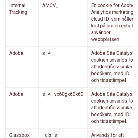
Internal
AMCV_
En cookie för Adobe
Tracking
Analytics marketing
cloud ID, som håller
koll på om en enhet
använder
webbplatsen.
Adobe
s_vi
Adobe Site Catalyst-
cookien används för
att identifiera unika
besökare, med ID
och tidsstämpel
Adobe
s_vi_vx60gx60x60
Adobe Site Catalyst-
cookien används för
att identifiera unika
besökare, med ID
och tidsstämpel.
Glassbox
_cls_s
Används för att