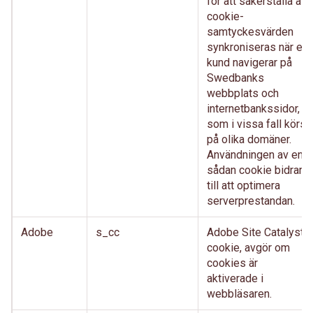
för att säkerställa att
cookie-
samtyckesvärden
synkroniseras när en
kund navigerar på
Swedbanks
webbplats och
internetbankssidor,
som i vissa fall körs
på olika domäner.
Användningen av en
sådan cookie bidrar
till att optimera
serverprestandan.
Adobe
s_cc
Adobe Site Catalyst
cookie, avgör om
cookies är
aktiverade i
webbläsaren.