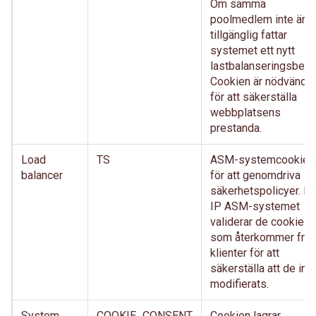
Om samma
poolmedlem inte är
tillgänglig fattar
systemet ett nytt
lastbalanseringsbeslu
Cookien är nödvändig
för att säkerställa
webbplatsens
prestanda.
Load
TS
ASM-systemcookie
balancer
för att genomdriva
säkerhetspolicyer. BI
IP ASM-systemet
validerar de cookies
som återkommer från
klienter för att
säkerställa att de int
modifierats.
System
COOKIE_CONSENT
Cookien lagrar