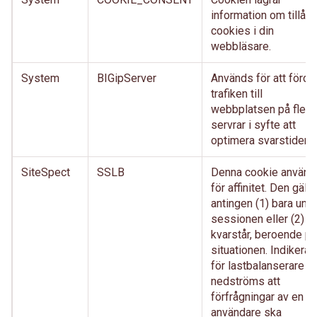
information om tillåtn
cookies i din
webbläsare.
System
BIGipServer
Används för att förde
trafiken till
webbplatsen på flera
servrar i syfte att
optimera svarstiderna
SiteSpect
SSLB
Denna cookie använd
för affinitet. Den gälle
antingen (1) bara und
sessionen eller (2)
kvarstår, beroende på
situationen. Indikerar
för lastbalanserare
nedströms att
förfrågningar av en
användare ska