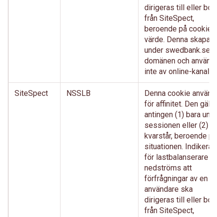
dirigeras till eller bort
från SiteSpect,
beroende på cookien
värde. Denna skapas
under swedbank.se-
domänen och använd
inte av online-kanaler.
SiteSpect
NSSLB
Denna cookie använd
för affinitet. Den gälle
antingen (1) bara und
sessionen eller (2)
kvarstår, beroende på
situationen. Indikerar
för lastbalanserare
nedströms att
förfrågningar av en
användare ska
dirigeras till eller bort
från SiteSpect,