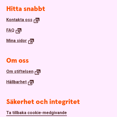
Sidfot
Hitta snabbt
Kontakta
oss
FAQ
Mina
sidor
Om oss
Om
stiftelsen
Hållbarhet
Säkerhet och integritet
Ta tillbaka cookie-medgivande