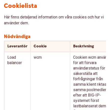
Cookielista
Här finns detaljerad information om våra cookies och hur vi
använder dem.
Nödvändiga
Leverantör
Cookie
Beskrivning
Load
wcm
Cookien wcm använd
balancer
för att förvara
användarstatus för at
säkerställa att
förfrågningar från
samma klient riktas ti
samma poolmedlem
efter att BIG-IP-
systemet först
lastbalanserat dem.